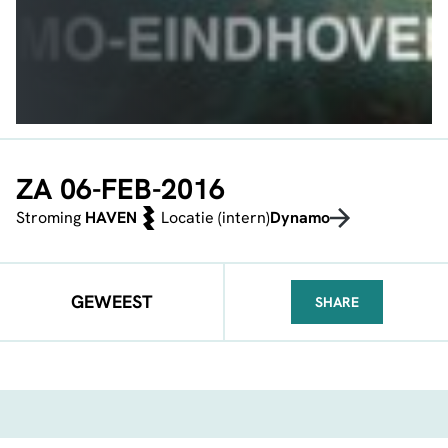
ZA 06-FEB-2016
Stroming
HAVEN
Locatie (intern)
Dynamo
GEWEEST
SHARE
FACEBOOK
TELEGRAM
WHATSA