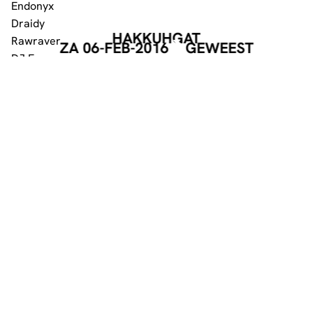
Endonyx
Draidy
HAKKUHGAT
Rawraver
ZA 06-FEB-2016
GEWEEST
DJ Freeze
She Loba
Lady Bex
Red Steel
The IDent
Hosted by MC Livid
Kaartverkoop:
Tickets zèn verkrijgbaor vanaf woensdag 23.12.2016.
16+ / ID = Verplicht