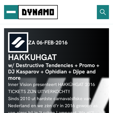
Ga
naar
de
inhoud
ZA 06-FEB-2016
HAKKUHGAT
w/ Destructive Tendencies + Promo +
DJ Kasparov + Ophidian + Djipe and
more
Inner Vision presenteert HAKKÛHGAT 2016
TICKETS ZIJN UITVERKOCHT!!
Sinds 2010 ut hardste carnavalsfiske van
Nederland en we zèn d’r in 2016 gewoon as
van eiges bij in ’t schon Lampegat. Wa gij?!