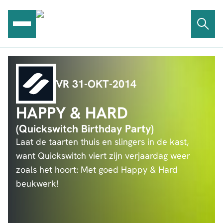
Ga
naar
de
inhoud
VR 31-OKT-2014
HAPPY & HARD
(Quickswitch Birthday Party)
Laat de taarten thuis en slingers in de kast,
want Quickswitch viert zijn verjaardag weer
zoals het hoort: Met goed Happy & Hard
beukwerk!