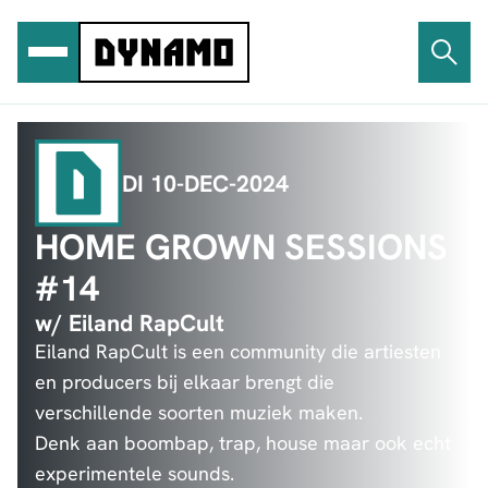
Ga
naar
de
inhoud
DI 10-DEC-2024
HOME GROWN SESSIONS
#14
w/ Eiland RapCult
Eiland RapCult is een community die artiesten
en producers bij elkaar brengt die
verschillende soorten muziek maken.
Denk aan boombap, trap, house maar ook echt
experimentele sounds.