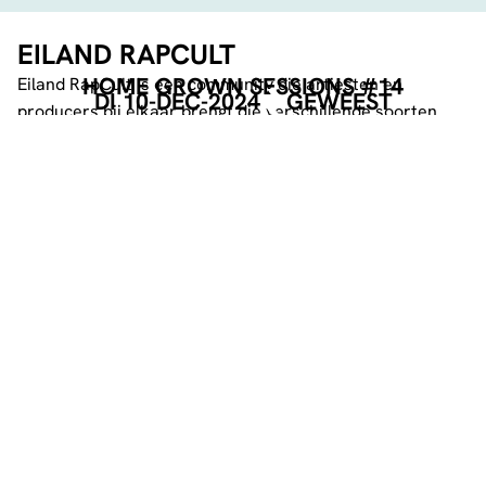
EILAND RAPCULT
HOME GROWN SESSIONS #14
Eiland RapCult is een community die artiesten en
DI 10-DEC-2024
GEWEEST
producers bij elkaar brengt die verschillende soorten
muziek maken.
Denk aan boombap, trap, house maar ook echt
experimentele sounds.
Eiland RapCult bestaat uit:
Dragan
Zogedaan
Lieve Sukkel
IQ
RO
Young Teach
Stibba
Terra
Aryana