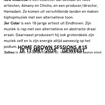
artiesten, Almany en Chicho, en een producer/director,
Hamadani. Ze komen uit verschillende landen en maken
hiphopmuziek met een alternatieve toon.
Jer Colar
is een 18-jarige artiest uit Eindhoven. Zijn
muziek is rap met een alternatieve en abstracte draai
eraan. Daarnaast produceert hij ook grotendeels zijn
muziek zelf en is zijn energie altijd aanwezig op het
HOME GROWN SESSIONS #15
podium.
DI 11-MRT-2025
GEWEEST
Joltpo
is een 16-jarige rapper uit Helmond. Hij begon eind
2023 met muziek maken en bracht in 2024 veel muziek
uit, maar aan het einde van 2024 heeft hij al die muziek
weer verwijderd. Dit komt doordat hij nu zijn echte sound
heeft gevonden en daarvoor nog aan het experimenteren
was. Hij maakt vooral rustige nummers, maar ook
energieke tracks. Hij gaat samen met Poesje en Ex0tic
een onvergetelijke show geven, dus zorg ervoor dat je
erbij bent!