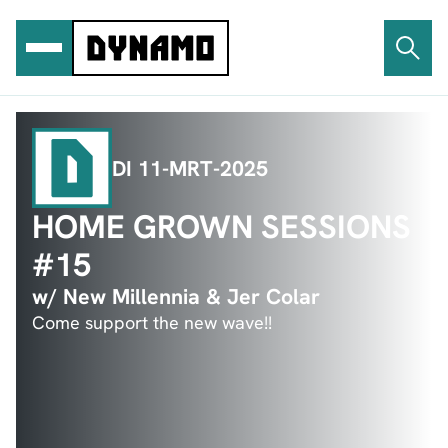
Ga
naar
de
inhoud
DI 11-MRT-2025
HOME GROWN SESSIONS
#15
w/ New Millennia & Jer Colar
Come support the new wave!!