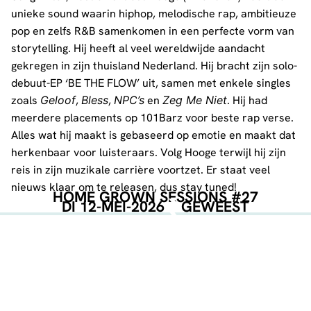
unieke sound waarin hiphop, melodische rap, ambitieuze
pop en zelfs R&B samenkomen in een perfecte vorm van
storytelling. Hij heeft al veel wereldwijde aandacht
gekregen in zijn thuisland Nederland. Hij bracht zijn solo-
debuut-EP ‘BE THE FLOW’ uit, samen met enkele singles
zoals
Geloof
,
Bless
,
NPC’s
en
Zeg Me Niet
. Hij had
meerdere placements op 101Barz voor beste rap verse.
Alles wat hij maakt is gebaseerd op emotie en maakt dat
herkenbaar voor luisteraars. Volg Hooge terwijl hij zijn
reis in zijn muzikale carrière voortzet. Er staat veel
nieuws klaar om te releasen, dus stay tuned!
HOME GROWN SESSIONS #27
DI 12-MEI-2026
GEWEEST
LAWSON
UHH SORRY HOOR!! Law$on is een Artiest uit de 0413
(Veghel). Hij is afgestudeerd aan de Herman Brood
Academie en is flink bezig om nog meer