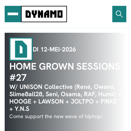
Ga
naar
de
inhoud
DI 12-MEI-2026
HOME GROWN SESSIONS
#27
W/ UNISON Collective (René, Owami,
Slime8all28, Seni, Osama, RAF, Humii) +
HOOGE + LAWSON + JOLTPO + P!RKE
+ Y.N.S
Come support the new wave of hiphop!