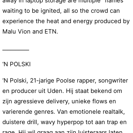
away in laptop storage are multiple “flames”
waiting to be ignited, all so the crowd can
experience the heat and energy produced by
Malu Vion and ETN.
__________
‘N POLSKI
‘N Polski, 21-jarige Poolse rapper, songwriter
en producer uit Uden. Hij staat bekend om
zijn agressieve delivery, unieke flows en
varierende genres. Van emotionele realtalk,
duistere drill, wavy hyperpop tot aan trap en
rage. Hij wil graag aan zijn luisteraars laten