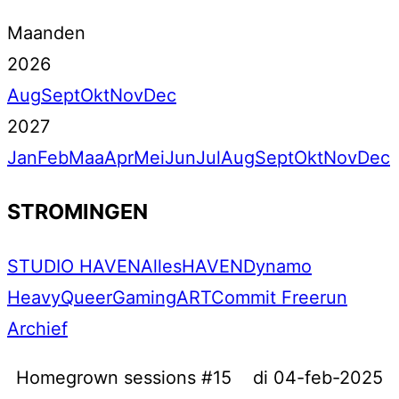
Maanden
2026
Aug
Sept
Okt
Nov
Dec
2027
Jan
Feb
Maa
Apr
Mei
Jun
Jul
Aug
Sept
Okt
Nov
Dec
STROMINGEN
STUDIO HAVEN
Alles
HAVEN
Dynamo
Heavy
Queer
Gaming
ART
Commit Freerun
Archief
Homegrown sessions #15
di 04-feb-2025