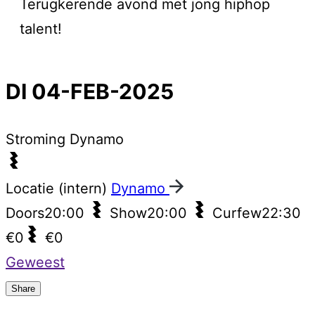
Terugkerende avond met jong hiphop
talent!
DI 04-FEB-2025
Stroming
Dynamo
Locatie (intern)
Dynamo
Doors
20:00
Show
20:00
Curfew
22:30
€0
€0
Geweest
Share