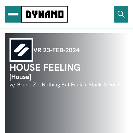
Ga
naar
de
inhoud
VR 23-FEB-2024
HOUSE FEELING
[House]
w/ Bruno Z + Nothing But Funk + Black & Forth