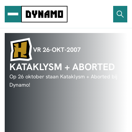
Ga
naar
de
inhoud
VR 26-OKT-2007
KATAKLYSM + ABORTED
Op 26 oktober staan Kataklysm + Aborted bij
Dynamo!