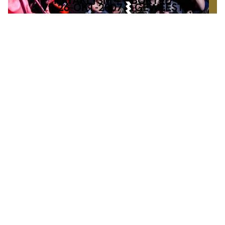
KATAKLYSM + ABORTED
VR 26-OKT-2007
GEWEEST
ZA 20-FEB-2027
MAINSTAGE
€ 18,-
DE HARDHEID
W/ HOBOJOBOS + ESKALATIE
INFO
TICKETS