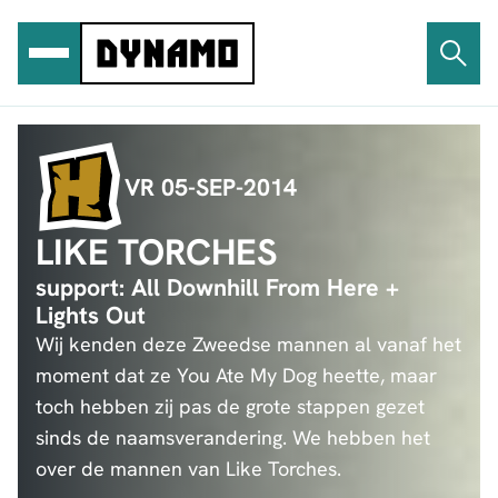
Ga
naar
de
inhoud
VR 05-SEP-2014
LIKE TORCHES
support: All Downhill From Here +
Lights Out
Wij kenden deze Zweedse mannen al vanaf het
moment dat ze You Ate My Dog heette, maar
toch hebben zij pas de grote stappen gezet
sinds de naamsverandering. We hebben het
over de mannen van Like Torches.