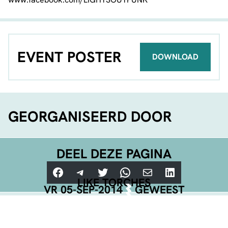
EVENT POSTER
DOWNLOAD
GEORGANISEERD DOOR
DEEL DEZE PAGINA
Facebook
Telegram
Twitter
WhatsApp
E-mail
LinkedIn
LIKE TORCHES
VR 05-SEP-2014
GEWEEST
NET BEVESTIGD