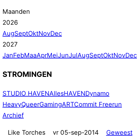
Maanden
2026
Aug
Sept
Okt
Nov
Dec
2027
Jan
Feb
Maa
Apr
Mei
Jun
Jul
Aug
Sept
Okt
Nov
Dec
STROMINGEN
STUDIO HAVEN
Alles
HAVEN
Dynamo
Heavy
Queer
Gaming
ART
Commit Freerun
Archief
Like Torches
vr 05-sep-2014
Geweest