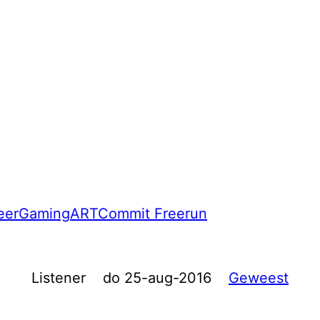
eer
Gaming
ART
Commit Freerun
Listener
do 25-aug-2016
Geweest