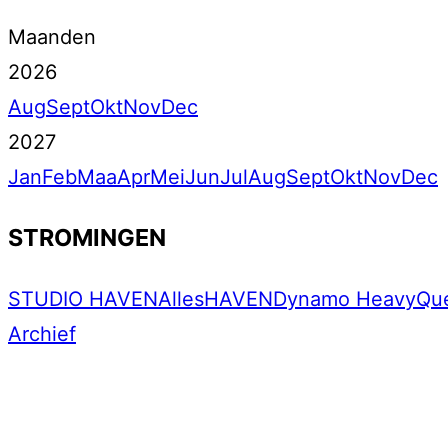
Maanden
2026
Aug
Sept
Okt
Nov
Dec
2027
Jan
Feb
Maa
Apr
Mei
Jun
Jul
Aug
Sept
Okt
Nov
Dec
STROMINGEN
STUDIO HAVEN
Alles
HAVEN
Dynamo Heavy
Qu
Archief