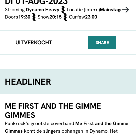
DI 01-AUG-2023
Stroming
Dynamo Heavy
Locatie (intern)
Mainstage
Doors
19:30
Show
20:15
Curfew
23:00
UITVERKOCHT
SHARE
FACEBOOK
TELEGRAM
WHATSA
HEADLINER
ME FIRST AND THE GIMME
GIMMES
Punkrock’s grootste coverband
Me First and the Gimme
Gimmes
komt de slingers ophangen in Dynamo. Het