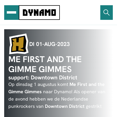
Ga
naar
de
inhoud
DI 01-AUG-2023
ME FIRST AND THE
GIMME GIMMES
support: Downtown District
Op dinsdag 1 augustus komt
Me First and the
Gimme Gimmes
naar Dynamo! Als opener van
de avond hebben we de Nederlandse
punkrockers van
Downtown District
gestrikt