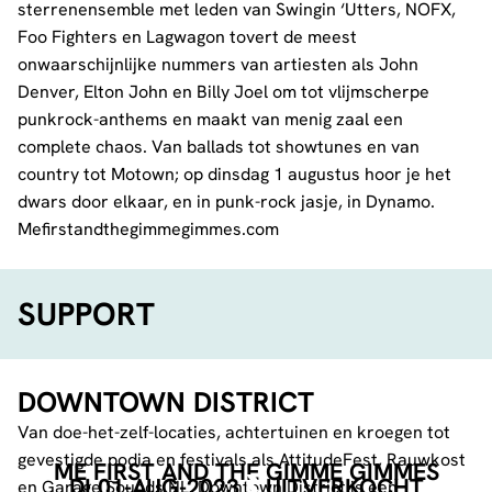
sterrenensemble met leden van Swingin ‘Utters, NOFX,
Foo Fighters en Lagwagon tovert de meest
onwaarschijnlijke nummers van artiesten als John
Denver, Elton John en Billy Joel om tot vlijmscherpe
punkrock-anthems en maakt van menig zaal een
complete chaos. Van ballads tot showtunes en van
country tot Motown; op dinsdag 1 augustus hoor je het
dwars door elkaar, en in punk-rock jasje, in Dynamo.
Mefirstandthegimmegimmes.com
SUPPORT
DOWNTOWN DISTRICT
Van doe-het-zelf-locaties, achtertuinen en kroegen tot
gevestigde podia en festivals als AttitudeFest, Rauwkost
ME FIRST AND THE GIMME GIMMES
DI 01-AUG-2023
UITVERKOCHT
en Garage Sounds NL. Downtown District is een