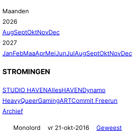
Maanden
2026
Aug
Sept
Okt
Nov
Dec
2027
Jan
Feb
Maa
Apr
Mei
Jun
Jul
Aug
Sept
Okt
Nov
Dec
STROMINGEN
STUDIO HAVEN
Alles
HAVEN
Dynamo
Heavy
Queer
Gaming
ART
Commit Freerun
Archief
Monolord
vr 21-okt-2016
Geweest