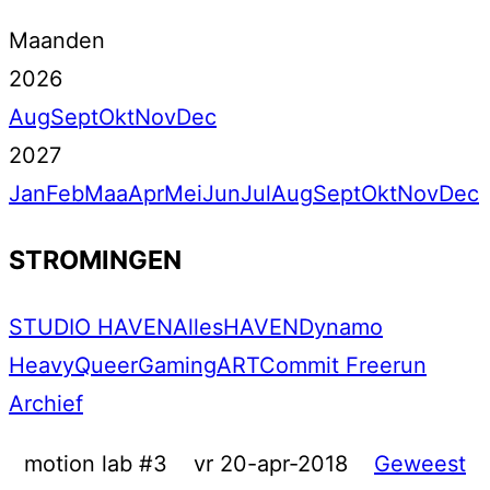
Maanden
2026
Aug
Sept
Okt
Nov
Dec
2027
Jan
Feb
Maa
Apr
Mei
Jun
Jul
Aug
Sept
Okt
Nov
Dec
STROMINGEN
STUDIO HAVEN
Alles
HAVEN
Dynamo
Heavy
Queer
Gaming
ART
Commit Freerun
Archief
motion lab #3
vr 20-apr-2018
Geweest