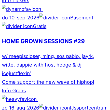
Info
Tickets
do 10-sep-2026
Basement
Gratis
HOME GROWN SESSIONS #29
w/ meepiscloser, ming, sos pablo, jayrk,
witte, dappie with host hooge & dj
icejustflexin’
Come support the new wave of hiphop!
Info
Gratis
zo 16-aug-2026
IJssportcentrum