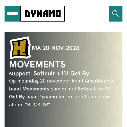
Ga
naar
de
inhoud
MA 20-NOV-2023
MOVEMENTS
support: Softcult + I’ll Get By
Op maandag 20 november komt Amerikaanse
band
Movements
samen met
Softcult
en
I’ll
Get By
naar Dynamo ter ere van hun nieuwe
album “RUCKUS!”.