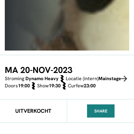
MA 20-NOV-2023
Stroming
Dynamo Heavy
Locatie (intern)
Mainstage
Doors
19:00
Show
19:30
Curfew
23:00
UITVERKOCHT
SHARE
FACEBOOK
TELEGRAM
WHATSA