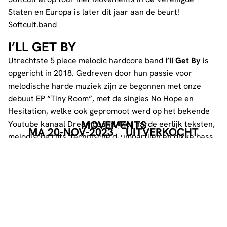
Staten en Europa is later dit jaar aan de beurt!
Softcult.band
I’LL GET BY
Utrechtste 5 piece melodic hardcore band
I’ll Get By
is
opgericht in 2018. Gedreven door hun passie voor
melodische harde muziek zijn ze begonnen met onze
debuut EP “Tiny Room”, met de singles No Hope en
Hesitation, welke ook gepromoot werd op het bekende
MOVEMENTS
Youtube kanaal Dreambound. Met harde eerlijk teksten,
MA 20-NOV-2023
UITVERKOCHT
melodische riffs, technische drumpartijen en dikke bass
sound.
RECAP