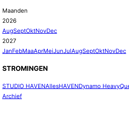
Maanden
2026
Aug
Sept
Okt
Nov
Dec
2027
Jan
Feb
Maa
Apr
Mei
Jun
Jul
Aug
Sept
Okt
Nov
Dec
STROMINGEN
STUDIO HAVEN
Alles
HAVEN
Dynamo Heavy
Qu
Archief