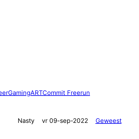
eer
Gaming
ART
Commit Freerun
Nasty
vr 09-sep-2022
Geweest