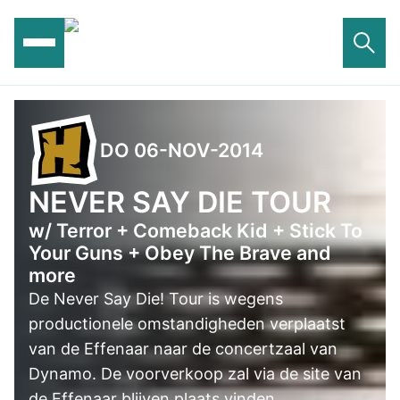
Ga
naar
de
inhoud
DO 06-NOV-2014
NEVER SAY DIE TOUR
w/ Terror + Comeback Kid + Stick To
Your Guns + Obey The Brave and
more
De Never Say Die! Tour is wegens
productionele omstandigheden verplaatst
van de Effenaar naar de concertzaal van
Dynamo. De voorverkoop zal via de site van
de Effenaar blijven plaats vinden.