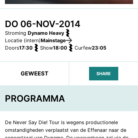
DO 06-NOV-2014
Stroming
Dynamo Heavy
Locatie (intern)
Mainstage
Doors
17:30
Show
18:00
Curfew
23:05
GEWEEST
SHARE
FACEBOOK
TELEGRAM
WHATS
PROGRAMMA
De Never Say Die! Tour is wegens productionele
omstandigheden verplaatst van de Effenaar naar de
concertzaal van Dynamo. De voorverkoop zal via de