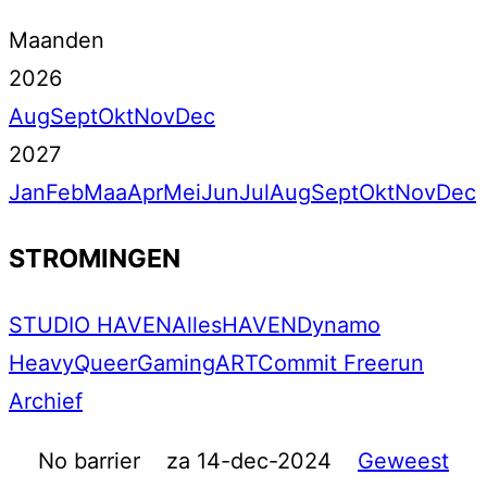
Maanden
2026
Aug
Sept
Okt
Nov
Dec
2027
Jan
Feb
Maa
Apr
Mei
Jun
Jul
Aug
Sept
Okt
Nov
Dec
STROMINGEN
STUDIO HAVEN
Alles
HAVEN
Dynamo
Heavy
Queer
Gaming
ART
Commit Freerun
Archief
No barrier
za 14-dec-2024
Geweest