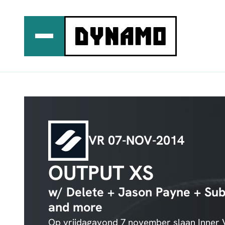
Ga
naar
de
inhoud
VR 07-NOV-2014
OUTPUT XS
w/ Delete + Jason Payne + Sub
and more
Op vrijdagavond 7 november slaan Inner 