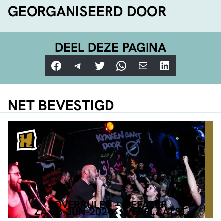
GEORGANISEERD DOOR
DEEL DEZE PAGINA
Facebook
Telegram
Twitter
WhatsApp
E-mail
LinkedIn
NET BEVESTIGD
OVERRULED + DEFAZER
ZA 08-JUN-2024
VERPLAATST