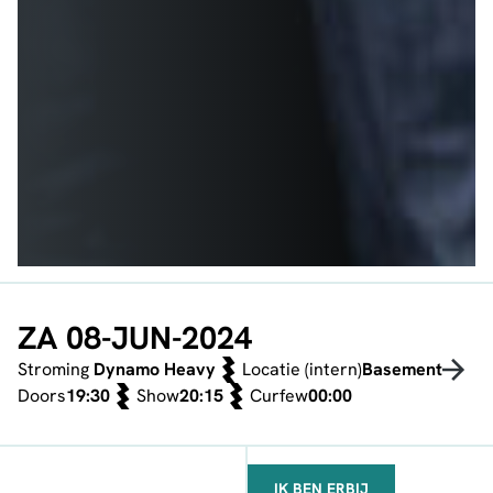
ZA 08-JUN-2024
Stroming
Dynamo Heavy
Locatie (intern)
Basement
Doors
19:30
Show
20:15
Curfew
00:00
IK BEN ERBIJ