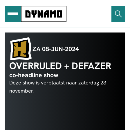
Ga
naar
de
inhoud
ZA 08-JUN-2024
OVERRULED + DEFAZER
co-headline show
Deze show is verplaatst naar zaterdag 23
november.