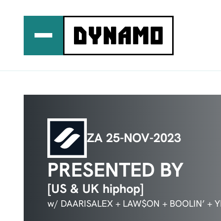
Ga
naar
de
inhoud
ZA 25-NOV-2023
PRESENTED BY
[US & UK hiphop]
w/ DAARISALEX + LAW$ON + BOOLIN’ +