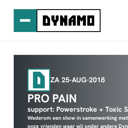
Ga
naar
de
inhoud
ZA 25-AUG-2018
PRO PAIN
support: Powerstroke + Toxic 
Wederom een show in samenwerking me
onze vrienden waar wij onder andere Dy