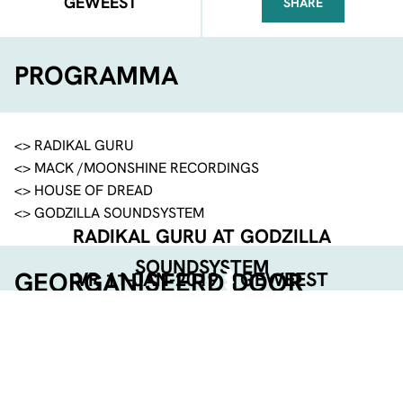
GEWEEST
SHARE
FACEBOOK
TELEGRAM
WHATSA
PROGRAMMA
<> RADIKAL GURU
<> MACK /MOONSHINE RECORDINGS
<> HOUSE OF DREAD
<> GODZILLA SOUNDSYSTEM
RADIKAL GURU AT GODZILLA
SOUNDSYSTEM
GEORGANISEERD DOOR
VR 11-JAN-2019
GEWEEST
DEEL DEZE PAGINA
Facebook
Telegram
Twitter
WhatsApp
E-mail
LinkedIn