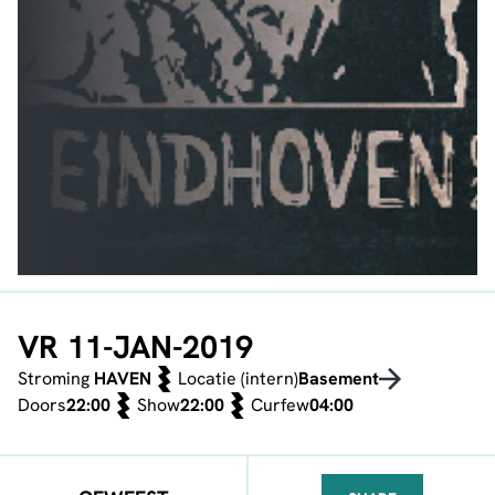
VR 11-JAN-2019
Stroming
HAVEN
Locatie (intern)
Basement
Doors
22:00
Show
22:00
Curfew
04:00