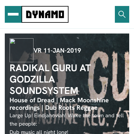
Ga
naar
de
inhoud
VR 11-JAN-2019
RADIKAL GURU AT
GODZILLA
SOUNDSYSTEM
House of Dread | Mack Moonshine
recordings | Dub Roots Reggae
Large Up! Eindjahoviah! Wake the town and tell
the people:
Dub music all night long!