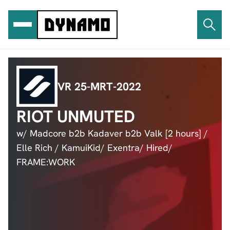
Ga
naar
de
inhoud
VR 25-MRT-2022
RIOT UNMUTED
w/ Madcore b2b Kadaver b2b Valk [2 hours] /
Elle Rich / KamuiKid/ Exentra/ Hired/
FRAME:WORK