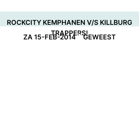
ROCKCITY KEMPHANEN V/S KILLBURG
TRAPPERS!
ZA 15-FEB-2014
GEWEEST
EVENT POSTER
DOWNLOAD
GEORGANISEERD DOOR
DEEL DEZE PAGINA
Facebook
Telegram
Twitter
WhatsApp
E-mail
LinkedIn