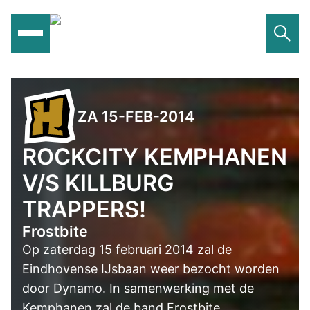
Ga
naar
de
inhoud
ZA 15-FEB-2014
ROCKCITY KEMPHANEN
V/S KILLBURG
TRAPPERS!
Frostbite
Op zaterdag 15 februari 2014 zal de
Eindhovense IJsbaan weer bezocht worden
door Dynamo. In samenwerking met de
Kemphanen zal de band Frostbite,