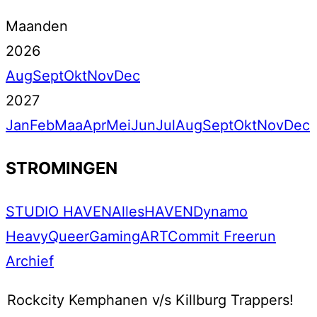
Maanden
2026
Aug
Sept
Okt
Nov
Dec
2027
Jan
Feb
Maa
Apr
Mei
Jun
Jul
Aug
Sept
Okt
Nov
Dec
STROMINGEN
STUDIO HAVEN
Alles
HAVEN
Dynamo
Heavy
Queer
Gaming
ART
Commit Freerun
Archief
Rockcity Kemphanen v/s Killburg Trappers!