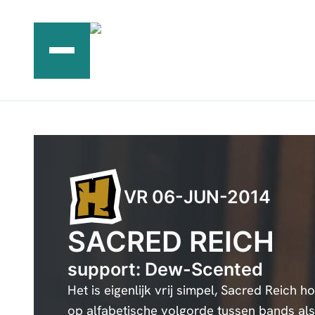
Ga
naar
de
inhoud
VR 06-JUN-2014
SACRED REICH
support: Dew-Scented
Het is eigenlijk vrij simpel, Sacred Reich h
op alfabetische volgorde tussen bands als