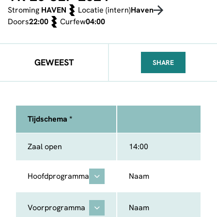
Stroming
HAVEN
Locatie (intern)
Haven
Doors
22:00
Curfew
04:00
GEWEEST
SHARE
FACEBOOK
TELEGRAM
WHATSA
Tijdschema *
Zaal open
14:00
Hoofdprogramma
Naam
Voorprogramma
Naam