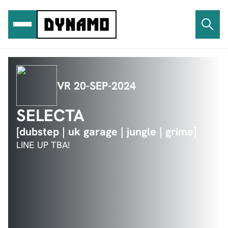
Ga
naar
de
inhoud
VR 20-SEP-2024
SELECTA
[dubstep | uk garage | jungle | grime]
LINE UP TBA!