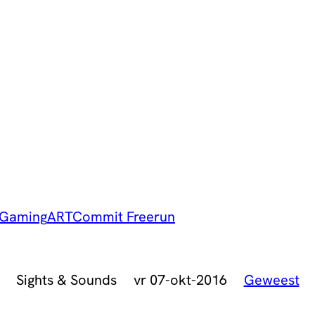
Gaming
ART
Commit Freerun
Sights & Sounds
vr 07-okt-2016
Geweest