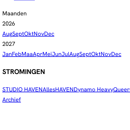
Maanden
2026
Aug
Sept
Okt
Nov
Dec
2027
Jan
Feb
Maa
Apr
Mei
Jun
Jul
Aug
Sept
Okt
Nov
Dec
STROMINGEN
STUDIO HAVEN
Alles
HAVEN
Dynamo Heavy
Queer
Archief