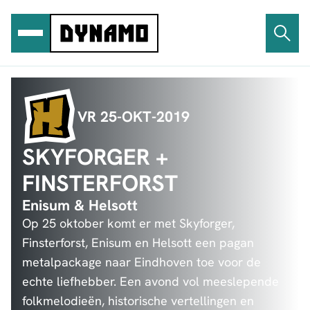
Ga
naar
de
inhoud
VR 25-OKT-2019
SKYFORGER +
FINSTERFORST
Enisum & Helsott
Op 25 oktober komt er met Skyforger,
Finsterforst, Enisum en Helsott een pagan
metalpackage naar Eindhoven toe voor de
echte liefhebber. Een avond vol meeslepende
folkmelodieën, historische vertellingen en