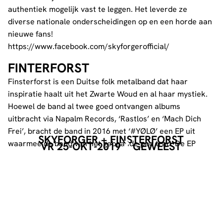
authentiek mogelijk vast te leggen. Het leverde ze
diverse nationale onderscheidingen op en een horde aan
nieuwe fans!
https://www.facebook.com/skyforgerofficial/
FINTERFORST
Finsterforst is een Duitse folk metalband dat haar
inspiratie haalt uit het Zwarte Woud en al haar mystiek.
Hoewel de band al twee goed ontvangen albums
uitbracht via Napalm Records, ‘Rastlos’ en ‘Mach Dich
Frei’, bracht de band in 2016 met ‘#YØLØ’ een EP uit
SKYFORGER + FINSTERFORST
waarmee de band van het gebaande pad trad. De EP
VR 25-OKT-2019
GEWEEST
staat namelijk vol vlammende folk metal-arrangementen
van popnummers als ‘Wrecking Ball’ en ‘Beat It’, die een
zaal binnen een handomdraai in een hossende massa
veranderd.
https://www.facebook.com/FinsterforstOfficial/