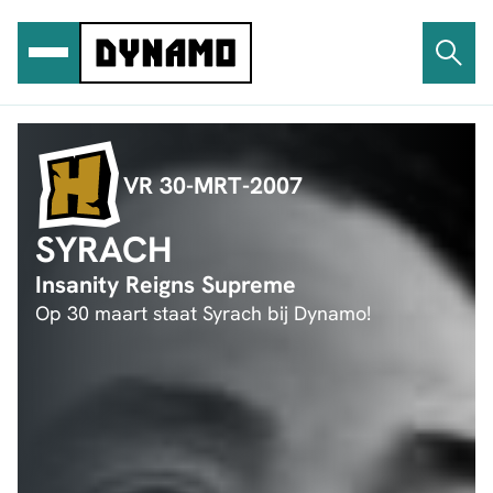
Ga
naar
de
inhoud
VR 30-MRT-2007
SYRACH
Insanity Reigns Supreme
Op 30 maart staat Syrach bij Dynamo!