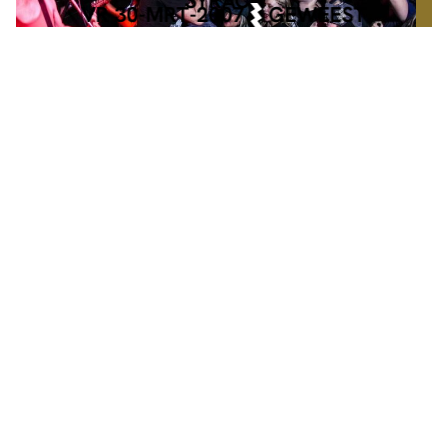
SYRACH
VR 30-MRT-2007
GEWEEST
ZA 20-FEB-2027
MAINSTAGE
€ 18,-
DE HARDHEID
W/ HOBOJOBOS + ESKALATIE
INFO
TICKETS