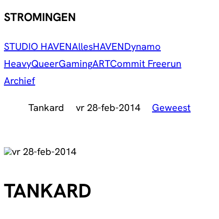
STROMINGEN
STUDIO HAVEN
Alles
HAVEN
Dynamo
Heavy
Queer
Gaming
ART
Commit Freerun
Archief
Tankard
vr 28-feb-2014
Geweest
vr 28-feb-2014
TANKARD