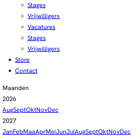
Stages
Vrijwilligers
Vacatures
Stages
Vrijwilligers
Store
Contact
Maanden
2026
Aug
Sept
Okt
Nov
Dec
2027
Jan
Feb
Maa
Apr
Mei
Jun
Jul
Aug
Sept
Okt
Nov
Dec