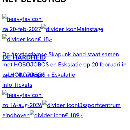
za 20-feb-2027
Mainstage
€ 18,-
De Amsterdamse Skapunk band staat samen
DE HARDHEID
met HOBOJOBOS en Eskalatie op 20 februari in
w/ HOBOJOBOS + Eskalatie
onze Mainstage!
Info
Tickets
zo 16-aug-2026
IJssportcentrum
eindhoven
€ 189,-