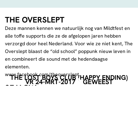
THE OVERSLEPT
Deze mannen kennen we natuurlijk nog van Mildtfest en
alle toffe supports die ze de afgelopen jaren hebben
verzorgd door heel Nederland. Voor wie ze niet kent, The
Overslept blaast de “old school” poppunk nieuw leven in
en combineert die sound met de hedendaagse
elementen.
www.facebook.com/theoverslept
THE LOST BOYS CLUB (HAPPY ENDING)
VR 24-MRT-2017
GEWEEST
SEALOW
De heren uit ons eigen Brabantje openen de avond en
daar moet je zeker al bij zijn! Ze maken een soort van
grungy rock. De unieke samenwerking tussen de
bandleden resulteerde in toffe dromerige songs.
www.facebook.com/SEALOWROCK