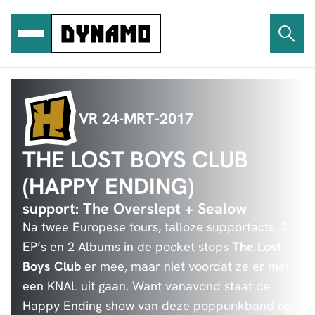
Ga
naar
de
inhoud
VR 24-MRT-2017
THE LOST BOYS CLUB
(HAPPY ENDING)
support: The Overslept + Sealow
Na twee Europese tours, talloze supportacts, 2
EP’s en 2 Albums in de pocket stops
The Lost
Boys Club
er mee, maar niet voordat ze er met
een KNAL uit gaan. Want vanavond staat de
Happy Ending show van deze poppunkband op