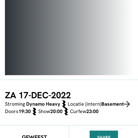
ZA 17-DEC-2022
Stroming
Dynamo Heavy
Locatie (intern)
Basement
Doors
19:30
Show
20:00
Curfew
23:00
GEWEEST
SHARE