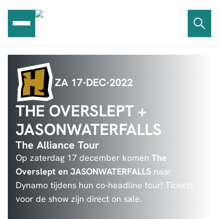
Ga
naar
de
inhoud
ZA 17-DEC-2022
THE OVERSLEPT +
JASONWATERFALLS
The Alliance Tour
Op zaterdag 17 december komen
The
Overslept en JASONWATERFALLS
naar
Dynamo tijdens hun co-headline tour! Tickets
voor de show zijn direct on sale.