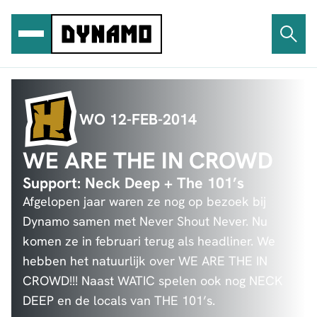
Ga
naar
de
inhoud
WO 12-FEB-2014
WE ARE THE IN CROWD
Support: Neck Deep + The 101’s
Afgelopen jaar waren ze nog op bezoek bij
Dynamo samen met Never Shout Never. Nu
komen ze in februari terug als headliner. We
hebben het natuurlijk over WE ARE THE IN
CROWD!!! Naast WATIC spelen ook nog NECK
DEEP en de locals van THE 101’s.