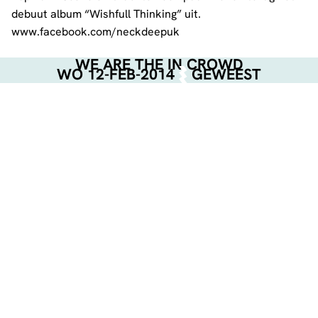
debuut album “Wishfull Thinking” uit.
www.facebook.com/neckdeepuk
WE ARE THE IN CROWD
WO 12-FEB-2014
GEWEEST
THE 101’S
Deze Brabantse mannen van The 101’s betreden het
podium als opener van de avond. Dit met hun lekkere
catchy punkrock songs
www.facebook.com/the101s
EVENT POSTER
DOWNLOAD