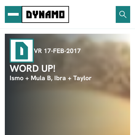
Ga
naar
de
inhoud
VR 17-FEB-2017
WORD UP!
Ismo + Mula B, Ibra + Taylor