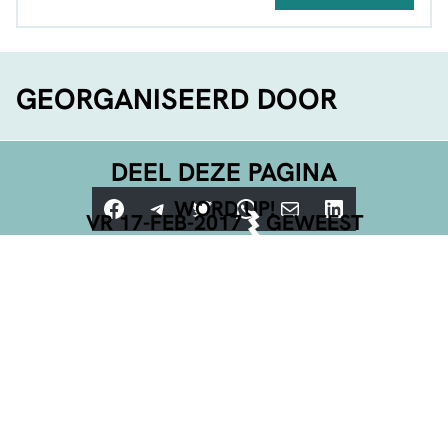
GEORGANISEERD DOOR
DEEL DEZE PAGINA
Facebook
Telegram
Twitter
WhatsApp
E-mail
LinkedIn
WORD UP!
VR 17-FEB-2017
GEWEEST
NET BEVESTIGD