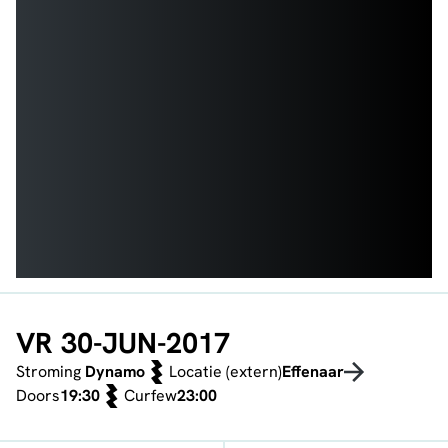
VR 30-JUN-2017
Stroming
Dynamo
Locatie (extern)
Effenaar
Doors
19:30
Curfew
23:00