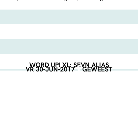
WORD UP! XL: SEVN ALIAS
VR 30-JUN-2017
GEWEEST
EVENT POSTER
DOWNLOAD
GEORGANISEERD DOOR