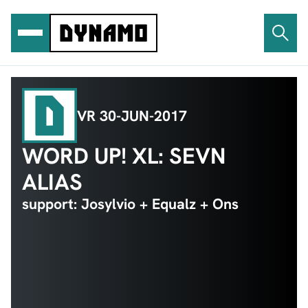
Ga
naar
de
inhoud
VR 30-JUN-2017
WORD UP! XL: SEVN
ALIAS
support: Josylvio + Equalz + Ons