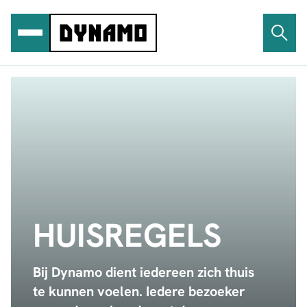
Ga
naar
de
inhoud
HUISREGELS
Bij Dynamo dient iedereen zich thuis
te kunnen voelen. Iedere bezoeker