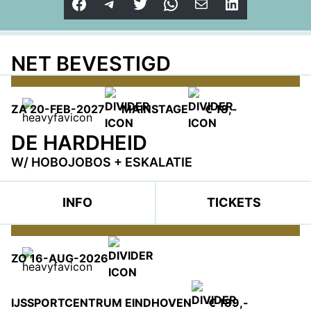
Facebook
Telegram
Twitter
WhatsApp
E-mail
LinkedIn
NET BEVESTIGD
ZA 20-FEB-2027
MAINSTAGE
€ 18,-
DE HARDHEID
W/ HOBOJOBOS + ESKALATIE
INFO
TICKETS
ZO 16-AUG-2026
IJSSPORTCENTRUM EINDHOVEN
€ 189,-