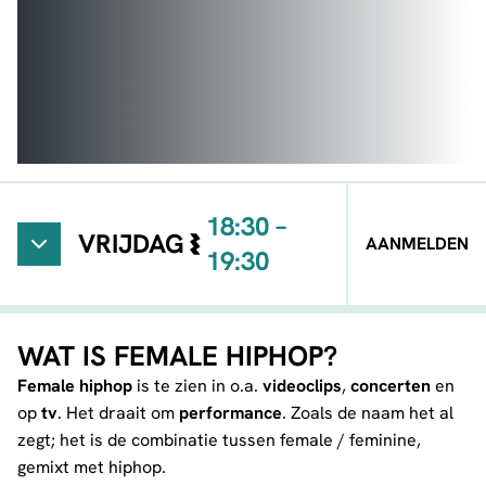
18:30 –
VRIJDAG
AANMELDEN
19:30
ROMY
Gym
PERUMAL
WAT IS FEMALE HIPHOP?
Female hiphop
is te zien in o.a.
videoclips
,
concerten
en
op
tv
. Het draait om
performance
. Zoals de naam het al
zegt; het is de combinatie tussen female / feminine,
gemixt met hiphop.