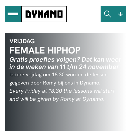
Ga
naar
de
inhoud
VRIJDAG
FEMALE HIPHOP
Gratis proefles volgen? Dat kan weer
in de weken van 11 t/m 24 november
Iedere vrijdag om 18.30 worden de lessen
gegeven door Romy bij ons in Dynamo.
Every Friday at 18.30 the lessons will start
and will be given by Romy at Dynamo.