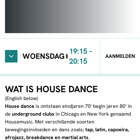
19:15 –
WOENSDAG
AANMELDEN
20:15
NKOSI
BEGIN
Gym
MATONDO
WAT IS HOUSE DANCE
(English below)
House dance
is ontstaan eindjaren 70’ begin jaren 80’ in
de
underground clubs
in Chicago en New York genaamd
Housemusic. Met verschillende soorten
bewegingsinvloeden en dans zoals;
tap, latin, capoeira,
afrojazz, breakdance en martial arts
.