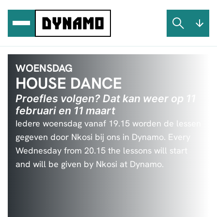
Ga
naar
de
inhoud
WOENSDAG
HOUSE DANCE
Proefles volgen? Dat kan weer op 11
februari en 11 maart
Iedere woensdag vanaf 19.15 worden de lessen
gegeven door Nkosi bij ons in Dynamo. Every
Wednesday from 20.15 the lessons will start
and will be given by Nkosi at Dynamo.