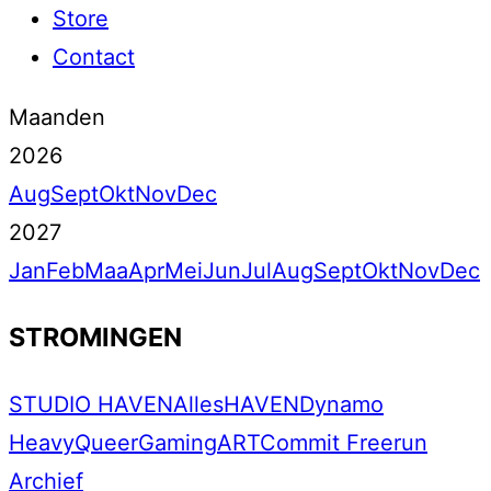
Store
Contact
Maanden
2026
Aug
Sept
Okt
Nov
Dec
2027
Jan
Feb
Maa
Apr
Mei
Jun
Jul
Aug
Sept
Okt
Nov
Dec
STROMINGEN
STUDIO HAVEN
Alles
HAVEN
Dynamo
Heavy
Queer
Gaming
ART
Commit Freerun
Archief