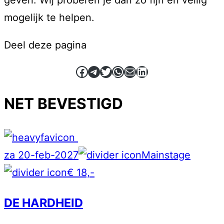
geven. Wij proberen je dan zo fijn en veilig
mogelijk te helpen.
Deel deze pagina
Facebook
Telegram
Twitter
WhatsApp
E-mail
LinkedIn
NET BEVESTIGD
za 20-feb-2027
Mainstage
€ 18,-
DE HARDHEID