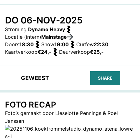
DO 06-NOV-2025
Stroming
Dynamo Heavy
Locatie (intern)
Mainstage
Doors
18:30
Show
19:00
Curfew
22:30
Kaartverkoop
€24,-
Deurverkoop
€25,-
GEWEEST
SHARE
FACEBOOK
TELEGRAM
WHATS
FOTO RECAP
Foto’s gemaakt door Lieselotte Pennings & Roel
Janssen