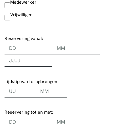
Functie
*
Medewerker
Vrijwilliger
Reservering vanaf:
Reservering vanaf
Dag
Maand
Jaar
Tijdstip van terugbrengen
Tijd
Uren
Minuten
Reservering tot en met:
Reservering tot en met