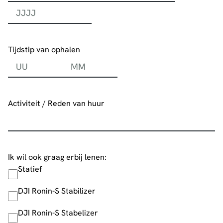
Dag
Maand
Jaar
Tijdstip van ophalen
Tijd
Uren
Minuten
Activiteit / Reden van huur
Activiteit / Reden van huur
*
Ik wil ook graag erbij lenen:
Statief
Ik wil ook graag erbij lenen:
DJI Ronin-S Stabilizer
DJI Ronin-S Stabelizer