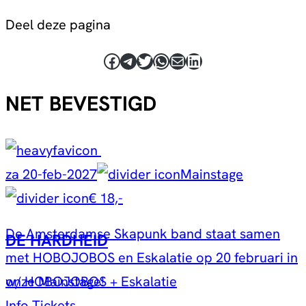
Deel deze pagina
Facebook
Telegram
Twitter
WhatsApp
E-mail
LinkedIn
NET BEVESTIGD
za 20-feb-2027
Mainstage
€ 18,-
De Amsterdamse Skapunk band staat samen
DE HARDHEID
met HOBOJOBOS en Eskalatie op 20 februari in
w/ HOBOJOBOS + Eskalatie
onze Mainstage!
Info
Tickets