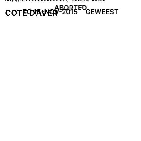
ABORTED
ZO 15-NOV-2015
GEWEEST
COTE D’AVER
Om de avond lekker van start te gaan zullen de
groovy death grinders van Cote d’Aver de zaal even
duchting wakker schudden, prima start van de
zondagavond!
http://www.cotedaver.com/
EVENT POSTER
DOWNLOAD