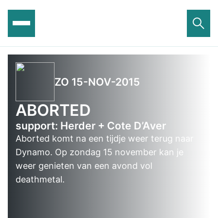
Ga
naar
de
inhoud
ZO 15-NOV-2015
ABORTED
support: Herder + Cote D’Aver
Aborted komt na een tijdje weer terug naar
Dynamo. Op zondag 15 november kan je
weer genieten van een avond vol
deathmetal.