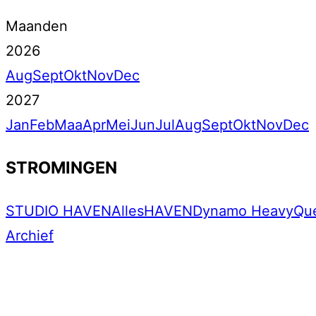
Maanden
2026
Aug
Sept
Okt
Nov
Dec
2027
Jan
Feb
Maa
Apr
Mei
Jun
Jul
Aug
Sept
Okt
Nov
Dec
STROMINGEN
STUDIO HAVEN
Alles
HAVEN
Dynamo Heavy
Qu
Archief