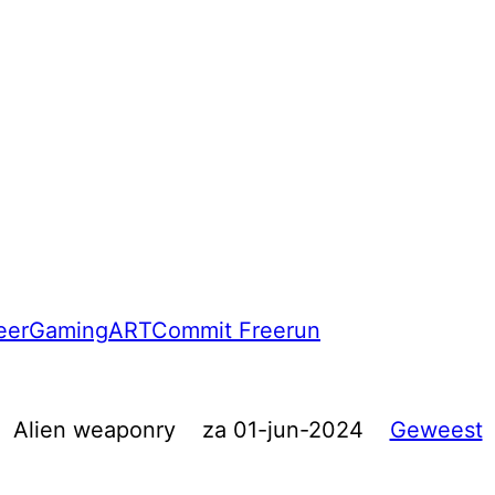
eer
Gaming
ART
Commit Freerun
Alien weaponry
za 01-jun-2024
Geweest