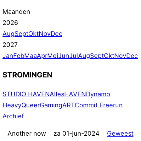
Maanden
2026
Aug
Sept
Okt
Nov
Dec
2027
Jan
Feb
Maa
Apr
Mei
Jun
Jul
Aug
Sept
Okt
Nov
Dec
STROMINGEN
STUDIO HAVEN
Alles
HAVEN
Dynamo
Heavy
Queer
Gaming
ART
Commit Freerun
Archief
Another now
za 01-jun-2024
Geweest