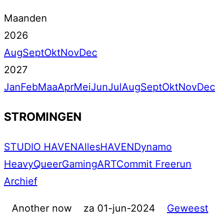
Maanden
2026
Aug
Sept
Okt
Nov
Dec
2027
Jan
Feb
Maa
Apr
Mei
Jun
Jul
Aug
Sept
Okt
Nov
Dec
STROMINGEN
STUDIO HAVEN
Alles
HAVEN
Dynamo
Heavy
Queer
Gaming
ART
Commit Freerun
Archief
Another now
za 01-jun-2024
Geweest