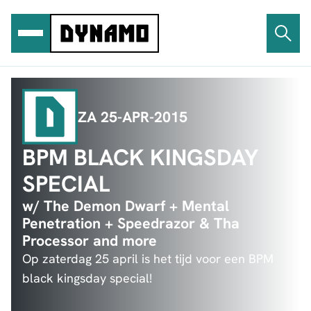
Ga
naar
de
inhoud
ZA 25-APR-2015
BPM BLACK KINGSDAY
SPECIAL
w/ The Demon Dwarf + Mental
Penetration + Speedrazor & Tha
Processor and more
Op zaterdag 25 april is het tijd voor een BPM
black kingsday special!