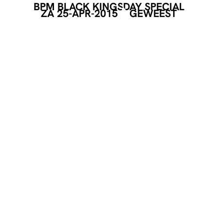
BPM BLACK KINGSDAY SPECIAL
ZA 25-APR-2015
GEWEEST
EVENT POSTER
DOWNLOAD
GEORGANISEERD DOOR
DEEL DEZE PAGINA
Facebook
Telegram
Twitter
WhatsApp
E-mail
LinkedIn